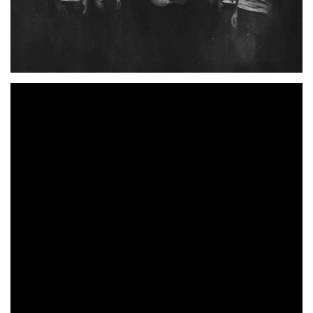
El septeto burgalés ha desvelado las siguientes
paradas de su tour N.C.B. 2022 por España, que
culminará en el WiZink Center de Madrid.
La Maravillosa Orquesta del
Hace una década surgía
Alcohol
Burgos
en
como un colectivo que con el tiempo
se ha convertido en la banda de referencia de la industria
en los últimos años. Además de cruzar el charco con su
La M.O.D.A.
500 conciertos
música,
ha ofrecido casi
desde su nacimiento.
En 2022
la banda regresa con un disco entre manos.