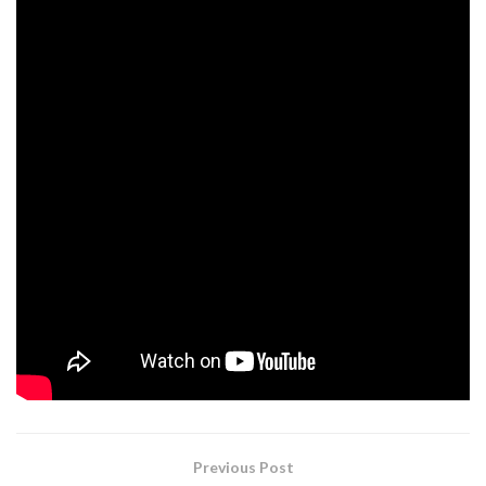
03 de
noviembre
– Vitoria, Jimmy Jazz |
ENTRADAS
18 de noviembre
– Valencia, Repvblicca |
ENTRADAS
19 de noviembre
– Valencia, Repvblicca (2ª fecha) |
ENTRADAS
26 de noviembre
– Madrid, WiZink Center |
ENTRADAS
PR WEGOW
FOTOGRAFÍA DE PORTADA: VIRGINIA ROTA &
SILVIA GRAV
Tags:
folk
la m.o.d.a
la maravillosa orquesta del alcohol
rock
Previous Post