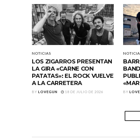
NOTICIAS
NOTICIA
LOS ZIGARROS PRESENTAN
BARR
LA GIRA «CARNE CON
BAND
PATATAS»: EL ROCK VUELVE
PUBL
A LA CARRETERA
«MAR
BY
LOVEGUN
18 DE JULIO DE 2026
BY
LOV