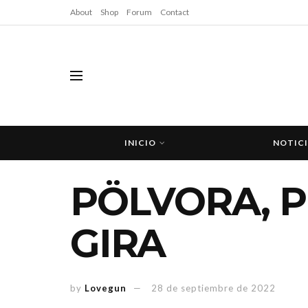
About
Shop
Forum
Contact
INICIO
NOTIC
PÖLVORA, P
GIRA
by
Lovegun
28 de septiembre de 2022