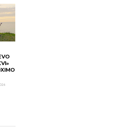
EVO
VI»
ÓXIMO
026