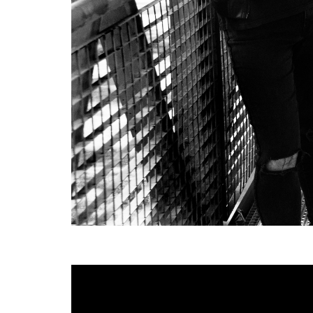
La banda está formada por miembros d
Pölvora
ya tiene sus primeras fechas de su g