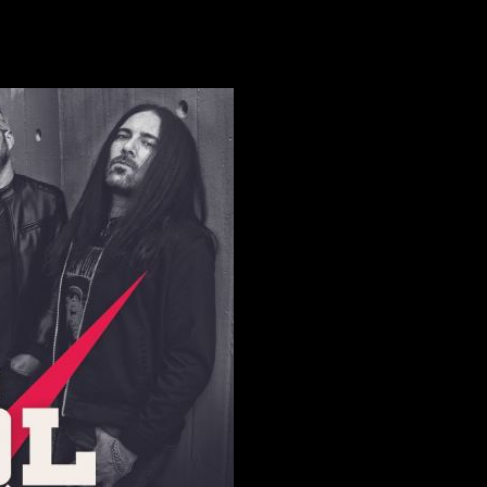
Sala El 
os singles de adelanto. La primera cita será en la
ar la entrada anticipada aquí:
https://www.notikumi.com/