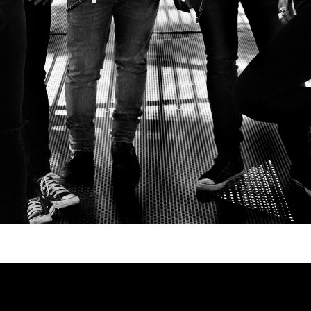
e Uzzhuaïa y Jolly Jocker
ira de presentación de su nuevo LP que será publicado a fin