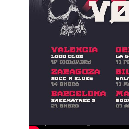
Tags:
ciudad de lobos
pölvora
rock