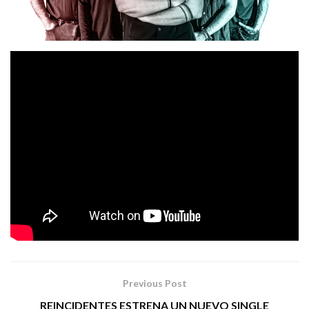
Effe
La nueva canción del grupo
, no deja indiferente a
nadie, un rock and roll de base mezclado con un
flamenco puro, donde Effe se desenvuelve perfectamente.
Fabián
Kutxi Romero
La voz de
mezclada con la de
Effe
con esa instrumentalidad de los componentes de
hace que la combinación del conjunto quede muy
consolidada sin perder un ápice de esencia.
LABALLO COMUNICACIÓN
Tags:
effe
Kutxi Romero
rock urbano
Previous Post
REINCIDENTES ESTRENA UN NUEVO SINGLE