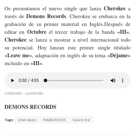
Cherokee
Os presentamos el nuevo single que lanza
a
Demons Records
través de
. Cherokee se embarca en la
grabación de su primer material en Inglés.Después de
Octubre
«III»
editar en
el tercer trabajo de la banda
,
Cherokee
se lanza a mostrar a nivel internacional todo
su potencial. Hoy lanzan este primer single titulado
«Leave me»
«Déjame»
, adaptación en inglés de su tema
«III»
incluido en
.
CHEROKEE – «LEAVE ME»
DEMONS RECORDS
Tags:
cherokee
HARD ROCK
leave me