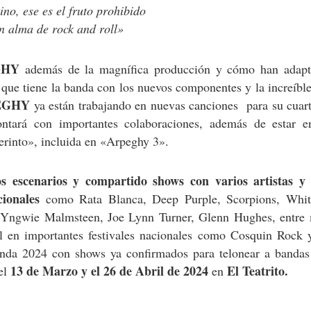
no, ese es el fruto prohibido
n alma de rock and roll»
GHY
además de la magnífica producción y cómo han adapt
 que tiene la banda con los nuevos componentes y la increíbl
EGHY
ya están trabajando en nuevas canciones para su cuar
ontará con importantes colaboraciones, además de estar e
erinto», incluida en «Arpeghy 3».
os escenarios y compartido shows con varios artistas y
ionales
como Rata Blanca, Deep Purple, Scorpions, Whit
, Yngwie Malmsteen, Joe Lynn Turner, Glenn Hughes, entre
el en importantes festivales nacionales como Cosquin Rock 
genda 2024 con shows ya confirmados para telonear a band
13 de Marzo y el 26 de Abril de 2024
El Teatrito.
 el
en