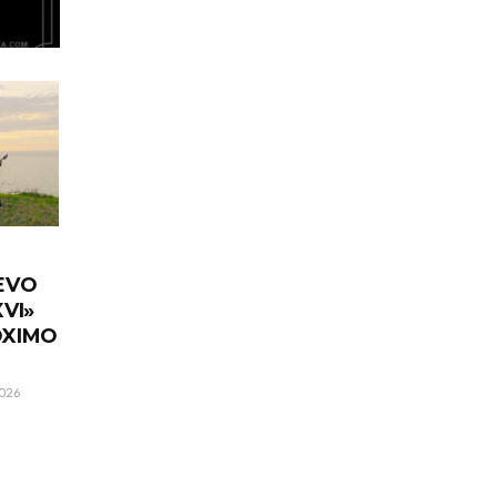
EVO
VI»
ÓXIMO
026