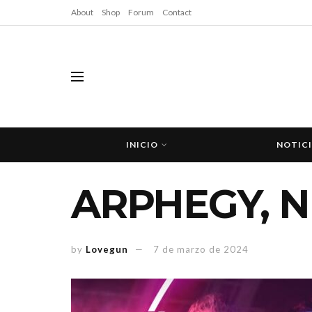
About
Shop
Forum
Contact
INICIO
NOTIC
ARPHEGY, N
by
Lovegun
7 de marzo de 2024