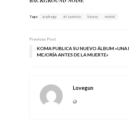
BACKGROUND NOISE
Tags:
arphegy
el camino
heavy
metal
Previous Post
KOMA PUBLICA SU NUEVO ÁLBUM «UNA 
MEJORÍA ANTES DE LA MUERTE»
Lovegun