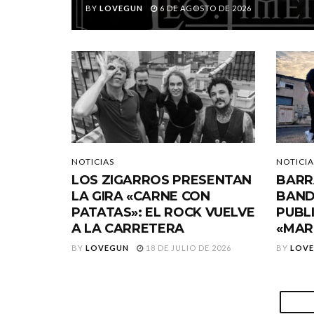
BY
LOVEGUN
6 DE AGOSTO DE 2026
NOTICIAS
NOTICIA
LOS ZIGARROS PRESENTAN
BARR
LA GIRA «CARNE CON
BAND
PATATAS»: EL ROCK VUELVE
PUBL
A LA CARRETERA
«MAR
BY
LOVEGUN
18 DE JULIO DE 2026
BY
LOV