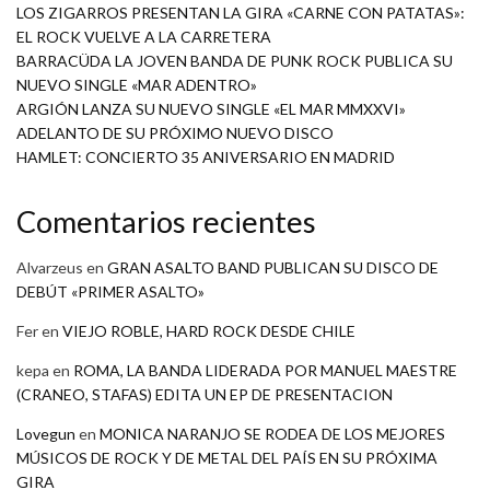
LOS ZIGARROS PRESENTAN LA GIRA «CARNE CON PATATAS»:
EL ROCK VUELVE A LA CARRETERA
BARRACÜDA LA JOVEN BANDA DE PUNK ROCK PUBLICA SU
NUEVO SINGLE «MAR ADENTRO»
ARGIÓN LANZA SU NUEVO SINGLE «EL MAR MMXXVI»
ADELANTO DE SU PRÓXIMO NUEVO DISCO
HAMLET: CONCIERTO 35 ANIVERSARIO EN MADRID
Comentarios recientes
Alvarzeus
en
GRAN ASALTO BAND PUBLICAN SU DISCO DE
DEBÚT «PRIMER ASALTO»
Fer
en
VIEJO ROBLE, HARD ROCK DESDE CHILE
kepa
en
ROMA, LA BANDA LIDERADA POR MANUEL MAESTRE
(CRANEO, STAFAS) EDITA UN EP DE PRESENTACION
Lovegun
en
MONICA NARANJO SE RODEA DE LOS MEJORES
MÚSICOS DE ROCK Y DE METAL DEL PAÍS EN SU PRÓXIMA
GIRA