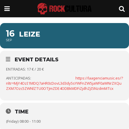
16
LEIZE
SEP
EVENT DETAILS
ENTRADAS: 17 € / 20 €
ANTICIPADAS:
https://laagenciamusic.es/?
nltr=MjY4OzI1MDQ7aHR0cDovL3d3dy5sYWFnZW5jaWF0aWNrZXQu
ZXM7Ozc5ZWNlZTU0OTJmZDE4ODBkMDFiZjdhZjI5NzdmMTcx
TIME
(Friday) 08:00 - 11:00