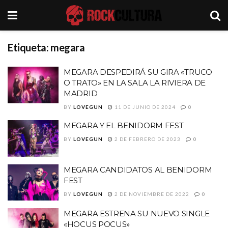
Etiqueta:
megara
MEGARA DESPEDIRÁ SU GIRA «TRUCO
O TRATO» EN LA SALA LA RIVIERA DE
MADRID
BY
LOVEGUN
11 DE JUNIO DE 2024
0
MEGARA Y EL BENIDORM FEST
BY
LOVEGUN
2 DE FEBRERO DE 2023
0
MEGARA CANDIDATOS AL BENIDORM
FEST
BY
LOVEGUN
2 DE NOVIEMBRE DE 2022
0
MEGARA ESTRENA SU NUEVO SINGLE
«HOCUS POCUS»