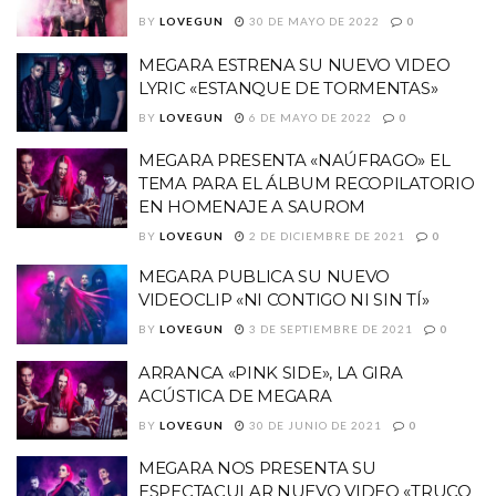
BY
LOVEGUN
30 DE MAYO DE 2022
0
MEGARA ESTRENA SU NUEVO VIDEO
LYRIC «ESTANQUE DE TORMENTAS»
BY
LOVEGUN
6 DE MAYO DE 2022
0
MEGARA PRESENTA «NAÚFRAGO» EL
TEMA PARA EL ÁLBUM RECOPILATORIO
EN HOMENAJE A SAUROM
BY
LOVEGUN
2 DE DICIEMBRE DE 2021
0
MEGARA PUBLICA SU NUEVO
VIDEOCLIP «NI CONTIGO NI SIN TÍ»
BY
LOVEGUN
3 DE SEPTIEMBRE DE 2021
0
ARRANCA «PINK SIDE», LA GIRA
ACÚSTICA DE MEGARA
BY
LOVEGUN
30 DE JUNIO DE 2021
0
MEGARA NOS PRESENTA SU
ESPECTACULAR NUEVO VIDEO «TRUCO