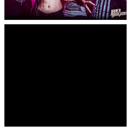
ON
La banda, tras anunciar su fichaje por la agencia de
FIRE Rock Promo
, va a comenzar una gira llena de
detalles y momentos mágicos, como ya nos tienen
acostumbrados, bajo un formato acústico nuevo y que les
Barcelona, Zaragoza y Vitoria
llevará a
(y alguna fecha
nueva que pronto se anunciará) para presentarlo.
«Truco o Traco»
Recordemos que la banda lanzó
hace
medio año y ha sido todo un éxito sin precedente en la
youtube
banda con más de 1,5M de views en
:
A continuación os dejamos con las fechas y los links
para hacerte con la entrada a cualquiera de éstas. Pronto,
Megara
muchas más noticias de
.