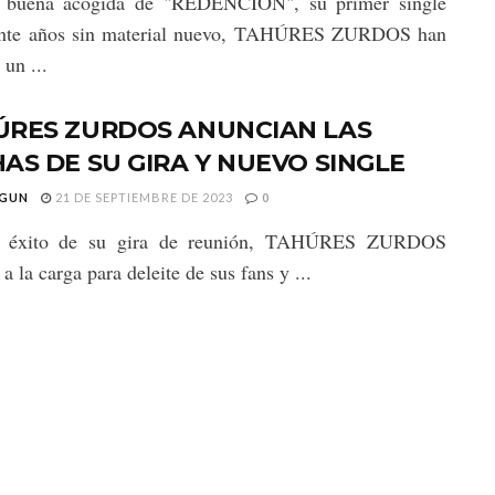
a buena acogida de "REDENCIÓN", su primer single
einte años sin material nuevo, TAHÚRES ZURDOS han
 un ...
ÚRES ZURDOS ANUNCIAN LAS
AS DE SU GIRA Y NUEVO SINGLE
GUN
21 DE SEPTIEMBRE DE 2023
0
l éxito de su gira de reunión, TAHÚRES ZURDOS
a la carga para deleite de sus fans y ...