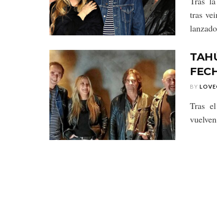
Tras l
tras v
lanzado
TAH
FECH
BY
LOVE
Tras e
vuelven 