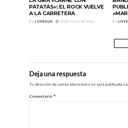
LA GIRA «CARNE CON
BAND
PATATAS»: EL ROCK VUELVE
PUBL
A LA CARRETERA
«MAR
BY
LOVEGUN
18 DE JULIO DE 2026
BY
LOV
Deja una respuesta
Tu dirección de correo electrónico no será publicada.
Lo
*
Comentario