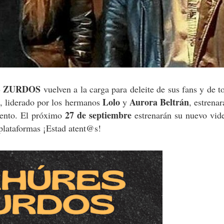
 ZURDOS
vuelven a la carga para deleite de sus fans y de t
Lolo
Aurora Beltrán
o, liderado por los hermanos
y
, estrena
27 de septiembre
iento. El próximo
estrenarán su nuevo vide
 plataformas ¡Estad atent@s!