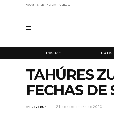
About
Shop
Forum
Contact
INICIO
NOTIC
TAHÚRES Z
FECHAS DE 
by
Lovegun
21 de septiembre de 2023