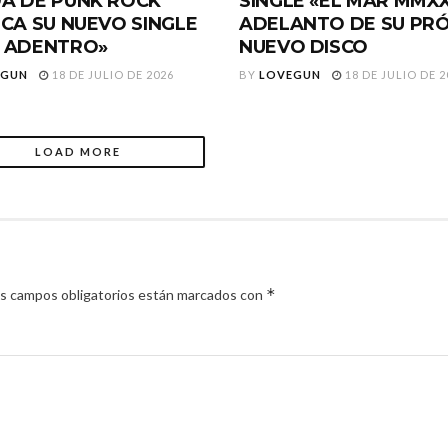
A DE PUNK ROCK
SINGLE «EL MAR MMXX
ICA SU NUEVO SINGLE
ADELANTO DE SU PR
 ADENTRO»
NUEVO DISCO
EGUN
18 DE JULIO DE 2026
BY
LOVEGUN
18 DE JULIO DE 2
LOAD MORE
*
s campos obligatorios están marcados con