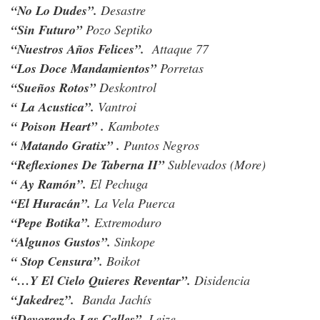
“No Lo Dudes”.
Desastre
“Sin Futuro”
Pozo Septiko
“Nuestros Años Felices”.
Attaque 77
“Los Doce Mandamientos”
Porretas
“Sueños Rotos”
Deskontrol
“ La Acustica”.
Vantroi
“ Poison Heart” .
Kambotes
“ Matando Gratix” .
Puntos Negros
“Reflexiones De Taberna II”
Sublevados (More)
“ Ay Ramón”.
El Pechuga
“El Huracán”.
La Vela Puerca
“Pepe Botika”.
Extremoduro
“Algunos Gustos”.
Sinkope
“ Stop Censura”.
Boikot
“…Y El Cielo Quieres Reventar”.
Disidencia
“Jakedrez”.
Banda Jachís
“Devorando Las Calles”.
Leize