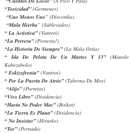
“Cuentos De Locos”
(A Pico Y Pala)
“Toxicidad”
(Germenes)
“Uno Menos Uno
” (Discordia)
“Mala Hierba
” (Sublevados)
“ La Acústica”
(Vantroi)
“La Perrera”
(Protesta!)
“La Historia De Siempre”
(La Mala Ostia)
“ Ida De Pelota De Un Martes Y 13”
(Manolo
Kabezabolo)
“ Eskizofrenia”
(Vantroi)
“ Por La Puerta De Atrás”
(Taberna De Moe)
“Alijo”
(Porretas)
“Vivo Libre”
(Disidencia)
“Hasta No Poder Mas”
(Boikot)
“La Tierra Es Plana”
(Disidencia)
“ No Insistas”
(Hirurko)
“Tos”
(Pernada)