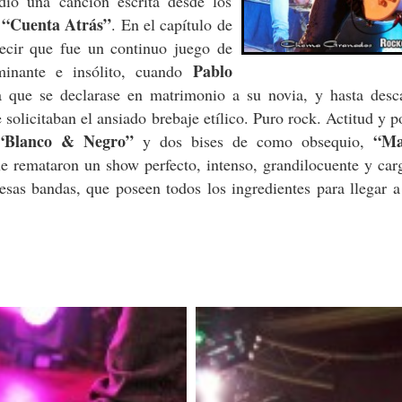
dió una canción escrita desde los
“Cuenta Atrás”
,
. En el capítulo de
decir que fue un continuo juego de
Pablo
inante e insólito, cuando
 que se declarase en matrimonio a su novia, y hasta desc
solicitaban el ansiado brebaje etílico. Puro rock. Actitud y p
 “Blanco & Negro”
“Ma
y dos bises de como obsequio,
e remataron un show perfecto, intenso, grandilocuente y car
sas bandas, que poseen todos los ingredientes para llegar 