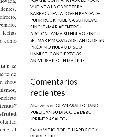
novada,
VUELVE A LA CARRETERA
dentes,
BARRACÜDA LA JOVEN BANDA DE
irecto,
PUNK ROCK PUBLICA SU NUEVO
enario,
SINGLE «MAR ADENTRO»
 fechas
ARGIÓN LANZA SU NUEVO SINGLE
ara cómo
«EL MAR MMXXVI» ADELANTO DE SU
PRÓXIMO NUEVO DISCO
HAMLET: CONCIERTO 35
ANIVERSARIO EN MADRID
tafe
se
erte de
Comentarios
un show
 mismos,
recientes
oncierto
ientas”
Alvarzeus
en
GRAN ASALTO BAND
sfrutad
PUBLICAN SU DISCO DE DEBÚT
«PRIMER ASALTO»
voluntad
ente, el
Fer
en
VIEJO ROBLE, HARD ROCK
DESDE CHILE