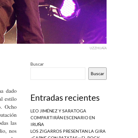
UZZHUAÏA
Buscar
Buscar
ha dado
Entradas recientes
l estilo
o. Ocho
LEO JIMÉNEZ Y SARATOGA
putación
COMPARTIRÁN ESCENARIO EN
odas las
IRUÑA
dio, nos
LOS ZIGARROS PRESENTAN LA GIRA
«CARNE CON PATATAS»: EL ROCK