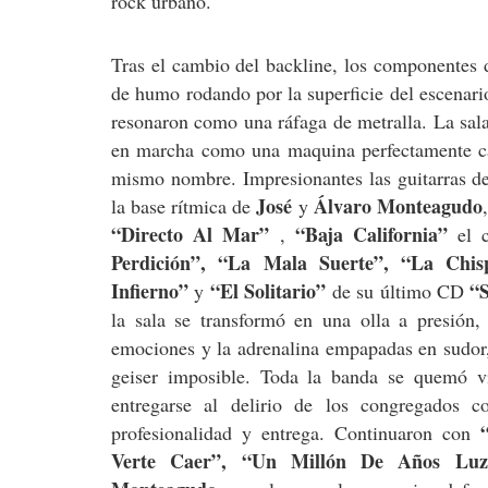
rock urbano.
Tras el cambio del backline, los componentes
de humo rodando por la superficie del escenari
resonaron como una ráfaga de metralla. La sala
en marcha como una maquina perfectamente cal
mismo nombre. Impresionantes las guitarras 
José
Álvaro Monteagudo
la base rítmica de
y
“Directo Al Mar”
“Baja California”
,
el
Perdición”, “La Mala Suerte”, “La Chis
Infierno”
“El Solitario”
“
y
de su último CD
la sala se transformó en una olla a presión,
emociones y la adrenalina empapadas en sudor,
geiser imposible. Toda la banda se quemó v
entregarse al delirio de los congregados 
profesionalidad y entrega. Continuaron con
Verte Caer”, “Un Millón De Años Luz”