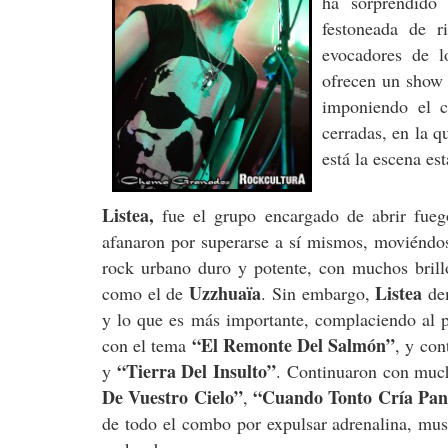
ha sorprendido 
festoneada de ri
evocadores de 
ofrecen un show 
imponiendo el c
cerradas, en la q
está la escena est
Listea,
fue el grupo encargado de abrir fueg
afanaron por superarse a sí mismos, moviéndo
rock urbano duro y potente, con muchos brill
Uzzhuaïa
Listea
como el de
. Sin embargo,
dem
y lo que es más importante, complaciendo al p
“El Remonte Del Salmón”
con el tema
, y co
“Tierra Del Insulto”
y
. Continuaron con muc
De Vuestro Cielo”
“Cuando Tonto Cría Pan
,
de todo el combo por expulsar adrenalina, mus