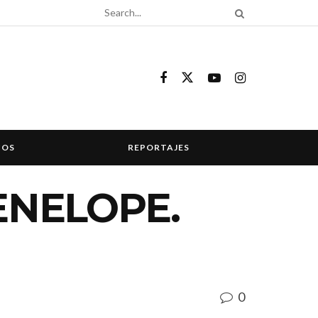
COS
REPORTAJES
ENELOPE.
0