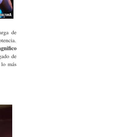
arga de
otencia.
gnifico
gado de
a lo más