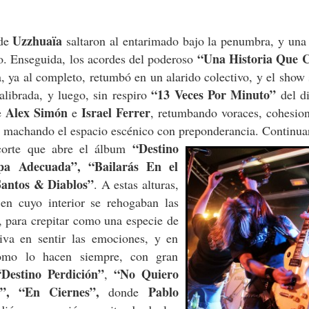
Uzzhuaïa
 de
saltaron al entarimado bajo la penumbra, y una
“Una Historia Que 
o. Enseguida, los acordes del poderoso
, ya al completo, retumbó en un alarido colectivo, y el show
“13 Veces Por Minuto”
ibrada, y luego, sin respiro
del di
Alex Simón
Israel Ferrer
de
e
, retumbando voraces, cohesion
, machando el espacio escénico con preponderancia. Continua
“Destino
corte que abre el álbum
pa Adecuada”, “Bailarás En el
Santos & Diablos”
. A estas alturas,
 en cuyo interior se rehogaban las
 para crepitar como una especie de
iva en sentir las emociones, y en
como lo hacen siempre, con gran
“Destino Perdición”
“No Quiero
,
, “En Ciernes”,
Pablo
donde