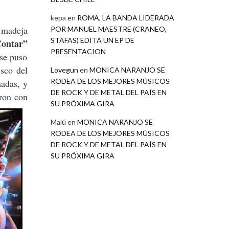
kepa
en
ROMA, LA BANDA LIDERADA
 madeja
POR MANUEL MAESTRE (CRANEO,
STAFAS) EDITA UN EP DE
Contar”
PRESENTACION
 se puso
sco del
Lovegun
en
MONICA NARANJO SE
RODEA DE LOS MEJORES MÚSICOS
adas, y
DE ROCK Y DE METAL DEL PAÍS EN
ron con
SU PRÓXIMA GIRA
Malú
en
MONICA NARANJO SE
RODEA DE LOS MEJORES MÚSICOS
DE ROCK Y DE METAL DEL PAÍS EN
SU PRÓXIMA GIRA