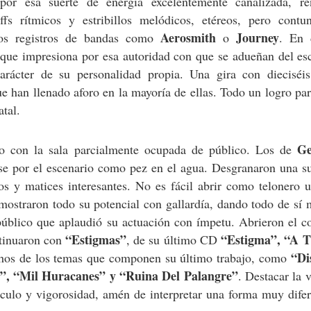
por esa suerte de energía excelentemente canalizada, re
ffs rítmicos y estribillos melódicos, etéreos, pero contun
Aerosmith
Journey
los registros de bandas como
o
. En d
que impresiona por esa autoridad con que se adueñan del esc
arácter de su personalidad propia. Una gira con dieciséis
ue han llenado aforo en la mayoría de ellas. Todo un logro p
atal.
Ge
o con la sala parcialmente ocupada de público. Los de
se por el escenario como pez en el agua. Desgranaron una su
os y matices interesantes. No es fácil abrir como telonero 
ostraron todo su potencial con gallardía, dando todo de sí
úblico que aplaudió su actuación con ímpetu. Abrieron el c
“Estigmas”
“Estigma”, “A T
ntinuaron con
, de su último CD
“Di
hos de los temas que componen su último trabajo, como
”, “Mil Huracanes” y “Ruina Del Palangre”
. Destacar la 
culo y vigorosidad, amén de interpretar una forma muy difer