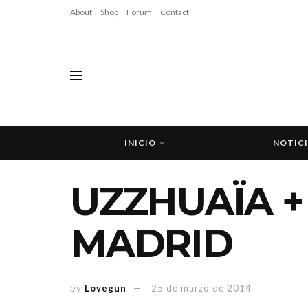
About
Shop
Forum
Contact
INICIO
NOTIC
UZZHUAÏA +
MADRID
by
Lovegun
25 de marzo de 2014