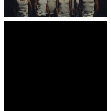
Alguna ola’
Hoy estrenamos ‘
, una sesión en directo
tocando las canciones de nuestro último LP. Disponible
con todos los vídeos en nuestro canal de YouTube (
aquí
)
y en plataformas digitales (
aquí
) .