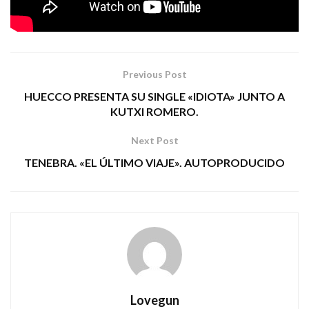
Tags:
la m.o.d.a
rock
Previous Post
HUECCO PRESENTA SU SINGLE «IDIOTA» JUNTO A
KUTXI ROMERO.
Next Post
TENEBRA. «EL ÚLTIMO VIAJE». AUTOPRODUCIDO
Lovegun