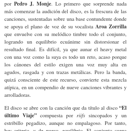
Pedro J. Monje
por
. Lo primero que sorprende nada
más comenzar la audición del disco, es la frescura de las
canciones, sustentadas sobre una base contundente donde
Aroa Zorrilla
se apoya el plano de voz de su vocalista
que envuelve con su melódico timbre todo el conjunto,
logrando un equilibrio ecuánime sin distorsionar el
resultado final. Es difícil, ya que aunar el heavy metal
con una voz como la suya es todo un reto, acaso porque
los cánones del estilo exigen una voz muy alta en
agudos, rasgada y con trazas metálicas. Pero la banda,
quizá consciente de este recurso, convierte esta mezcla
atípica, en un compendio de nueve canciones vibrantes y
arrolladoras.
“El
El disco se abre con la canción que da título al disco
último Viaje”
compuesta por
riifs
sincopados y un
estribillo pegadizo, aunque no empalagoso. Por tanto,
hay criterio, y de nuevo, equilibrio. El conjunto suena