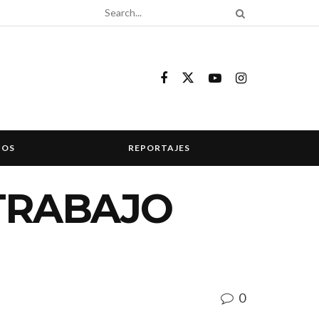
COS
REPORTAJES
 TRABAJO
0