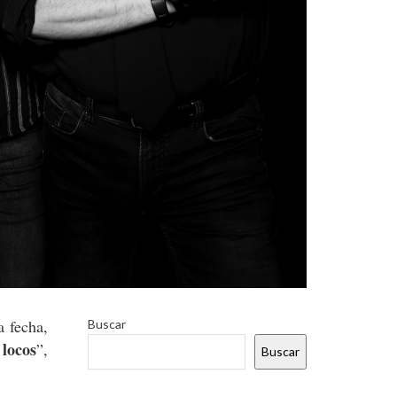
a fecha,
Buscar
locos
”,
Buscar