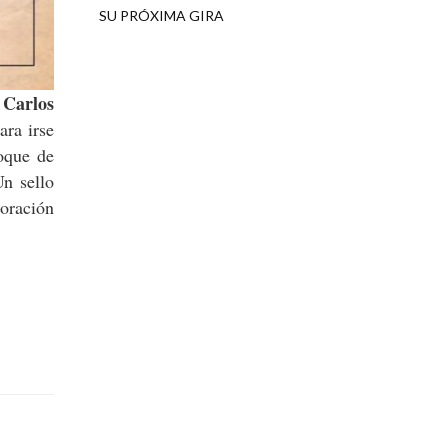
SU PRÓXIMA GIRA
 Carlos
ra irse
toque de
Un sello
ración