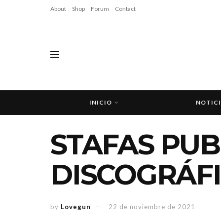
About
Shop
Forum
Contact
INICIO
NOTIC
STAFAS PUB
DISCOGRÁF
by
Lovegun
22 de noviembre de 2021