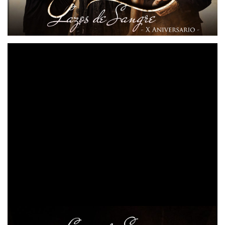
Las novedades se agolpan en las redes sociales de los
SYLVANIA
power metaleros
. Y es que el lanzamiento
‘Lazos de Sangre – X Aniversario’
de
está a la vuelta
de la esquina. Un disco con el que la banda celebra una
década de su primer trabajo y para el que han
regrabado completamente cinco temas escogidos por sus
seguidores de todo el globo.
Lazos de Sangre – X Aniversario’
‘
estará disponible
6 de diciembre
el
, pero desde ya podéis hacer el pre
order
en este enlace
en el que, además,
merchandising exclusivo
encontraréis
.