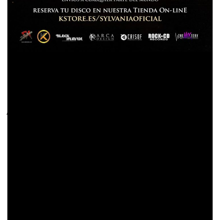
Pero antes de que llegue el momento de tener este
lanzamiento tan especial en sus manos, los fans de
SYLVANIA
tienen dos citas imprescindibles. La primera
estreno el 29 de noviembre
es el
del videoclip de
‘La
princesa prometida’.
Un espectacular montaje del que se
Crisof Productions
ha encargado el equipo de
y que
apunta a ser verdaderamente espectacular. Podéis ver el
trailer
en este enlace
. La segunda es el concierto de
presentación del disco, que tendrá lugar el próximo 4 de
diciembre en la sala Peter Rock de Valencia y en el que
habrá sorpresas, invitados especiales y el
acompañamiento de los folk metaleros
Curial.
valencianos
Toda la información, incluyendo la