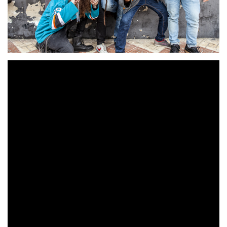
Loncha Velasco
es un grupo Malagueño, nacido en
2017
, que apuesta firme por ser unas de las bandas con el
directo más potente de la escena. Ello lo hace contando
con músicos reconocidos en el panorama provincial y
autonómico, centrados en trabajar día a día para hacer de
esta profesión su trabajo. Con un estilo definido
rap/punk
como
, con cortes de metal, hard rock y
electrónica, así como con influencias de bandas como
‘’Skindred’’, ‘’Def con Dos’’, o ‘’Rage Against the
Machine’’
la banda inicia sus andanzas, unos 7 meses
‘’Narco’’
más tarde de su creación, como teloneros de
y
la aceptación del público es tal que antes del lanzamiento
10 conciertos
de su primer disco realizan unos
a nivel