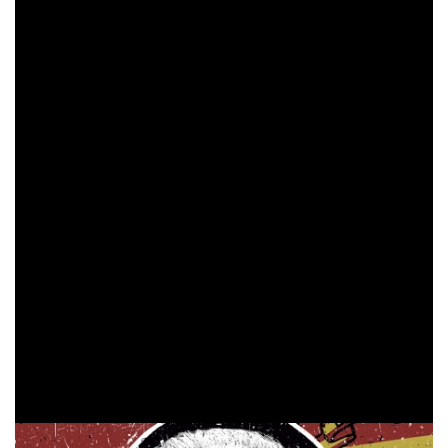
Con el lanzamiento de su primer disco se plantea la
primera gira de la banda a nivel nacional, realizando la
presentación de dicho disco el 6 de diciembre de 2019 en
Málaga
la sala trinchera de
. Comienzan la gira y siguen
cerrando conciertos, pero rápidamente, en marzo, llega la
pandemia y la banda se detiene por razones de peso. No
la sala trinchera
sin antes llenar, en Febrero,
junto
«Hora Zulú´
a
´. Durante ambos conciertos la sala se
mantiene llena y la crítica, tanto de prensa como de
afirma que
Hora Zulú
público,
: no solo iban a ver a
Loncha Velasco
sino también a
. Aun así, realizan
algunos festivales de streaming con bandas relevantes de
la escena y, cuando la pandemia lo ha permitido,
‘’Guarrock’’
Angelus
festivales como
junto a «
Apatrida´´