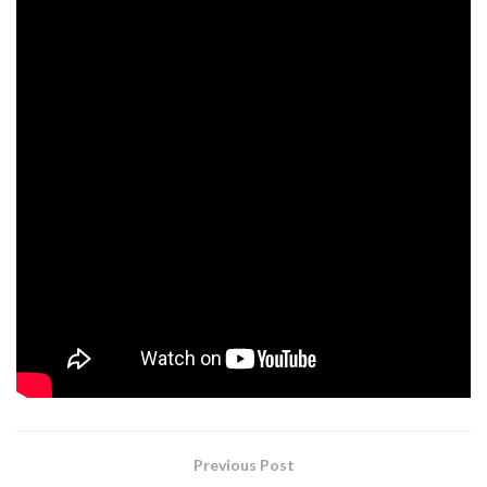
a los recuerdos y momentos más oscuros.
La canción está dedicada a las
personas privadas de libertad que aún
mantienen la esperanza de estar
nuevamente con sus seres queridos.
Durante el mes de marzo la banda entrará nuevamente al
estudio a grabar dos sencillos y de esta forma cerrar un
futuro EP.
VIEJO ROBLE
Tags:
rock
viejo roble
Previous Post