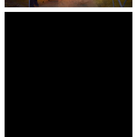
Viejo Roble
Los chilenos
acaban de estrenan su nuevo
«Sin Dejar»
single
. Después de dos sencillos publicados
la banda comenzó a trabajar en su tercer single con una
propuesta audiovisual para su segundo videoclip.
La producción de este material comenzó a mediados del
DBaudioestudio
2021 y fue grabado en
bajo la
Cosme Muñoz
masterización del Ingeniero
y la
Juan Patrick
dirección audiovisual estuvo a cargo de
Barrera y M&M Films Produccione
s. Grabado en las
El Paico
El Monte
Región
locaciones de
y
,
Metropolitana. Chile
.
«Sin dejar»
es una canción compuesta y escrita por
Erick Morales
, inspirada en la historia de un hombre
privado de libertad, que con el paso del tiempo busca
salir adelante y encontrar un sentido a su existencia, pese