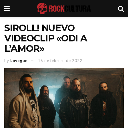
SIROLL! NUEVO
VIDEOCLIP «ODI A
L’AMOR»
by
Lovegun
16 de febrero de 2022