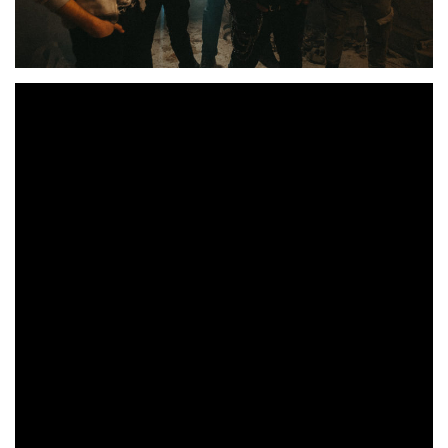
Los videoclips de
Siroll!
nunca
defraudan.
Aprovechando el parón forzoso que casi
todas las bandas han tenido por la pandemia, el grupo de
‘Cançó Estàndard
crossover extremo rural recuperó
D’Odi’
Predica El Mal
de su primer trabajo «
» y le dio
unas cuantas vueltas a nivel de estructura y letras,
presentando ahora este tremendo trallazo rebautizado
‘Odi A L’Amor’
como
.
Hostalherria Studio
Grabado y mezclado en
por
Ramon Franch y
Ultramarinos
masterizado en los
Costa Brava
, el vídeo una vez más ha contado con su