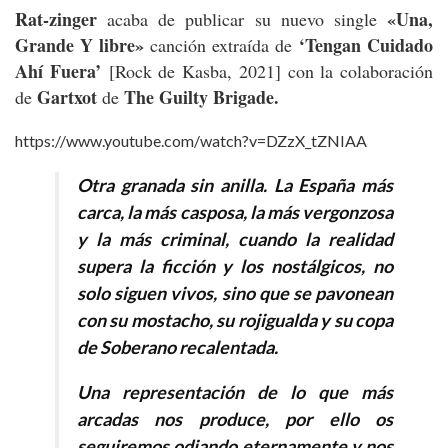
Rat-zinger
«Una,
acaba de publicar su nuevo single
Grande Y libre»
‘Tengan Cuidado
canción extraída de
Ahí Fuera’
[Rock de Kasba, 2021] con la colaboración
Gartxot
The Guilty Brigade.
de
de
https://www.youtube.com/watch?v=DZzX_tZNIAA
Otra granada sin anilla. La España más
carca, la más casposa, la más vergonzosa
y la más criminal, cuando la realidad
supera la ficción y los nostálgicos, no
solo siguen vivos, sino que se pavonean
con su mostacho, su rojigualda y su copa
de Soberano recalentada.
Una representación de lo que más
arcadas nos produce, por ello os
seguiremos odiando eternamente y nos