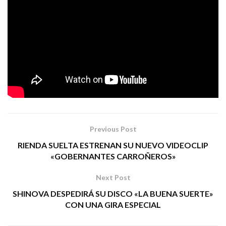
DARK
través del sello japonés King Records, donde
MOOR
comparten escudería con artistas como
Kamelot,
Eclipse, Annihilator, Michael Schenker, Stryper,
Korpiklaani, Sabaton
o
Pretty Maids
entre otros.
DAVID MALDONADO ABADÍA
Tags:
dark moor
metal
vivaldi summer storm
Previous Post
RIENDA SUELTA ESTRENAN SU NUEVO VIDEOCLIP
«GOBERNANTES CARROÑEROS»
Next Post
SHINOVA DESPEDIRÁ SU DISCO «LA BUENA SUERTE»
CON UNA GIRA ESPECIAL