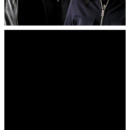
DARK MOOR
El nuevo single de
lleva por título
«Vivaldi Summer Storm»
,
DARK MOOR
Una nueva entrega de
que formará parte
de su nuevo e inminente álbum. Nueva canción épica
para una de las bandas que más y mejor han tratado
temas históricos, adaptaciones de grandes poemas (
“La
Canción del Pirata”
), romances de corte medieval
(
“Love from the Stone”
) o otros acercamientos a
composiciones del mundo clásico pero con el toque de
DARK MOOR
como en esta otra adaptación de
Vivaldi
(
“Vivaldi’s Winter”
) de la que el guitarrista y
compositor de la banda, Enrik García ha comentado la