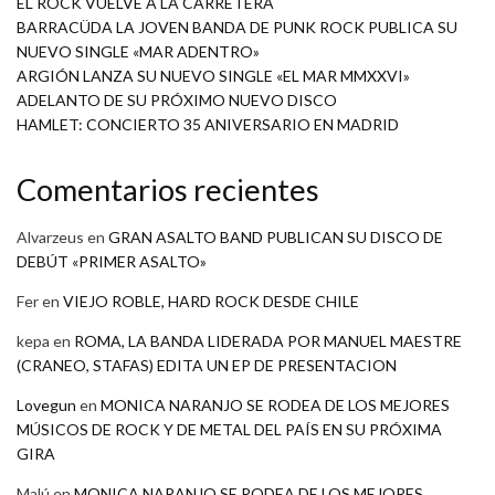
EL ROCK VUELVE A LA CARRETERA
BARRACÜDA LA JOVEN BANDA DE PUNK ROCK PUBLICA SU
NUEVO SINGLE «MAR ADENTRO»
ARGIÓN LANZA SU NUEVO SINGLE «EL MAR MMXXVI»
ADELANTO DE SU PRÓXIMO NUEVO DISCO
HAMLET: CONCIERTO 35 ANIVERSARIO EN MADRID
Comentarios recientes
Alvarzeus
en
GRAN ASALTO BAND PUBLICAN SU DISCO DE
DEBÚT «PRIMER ASALTO»
Fer
en
VIEJO ROBLE, HARD ROCK DESDE CHILE
kepa
en
ROMA, LA BANDA LIDERADA POR MANUEL MAESTRE
(CRANEO, STAFAS) EDITA UN EP DE PRESENTACION
Lovegun
en
MONICA NARANJO SE RODEA DE LOS MEJORES
MÚSICOS DE ROCK Y DE METAL DEL PAÍS EN SU PRÓXIMA
GIRA
Malú
en
MONICA NARANJO SE RODEA DE LOS MEJORES