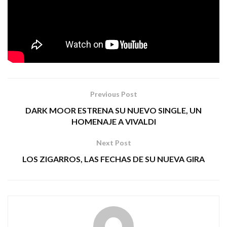
ENTRADAS
25/02 – Barcelona, sala Apolo 1 |
PR WEGOW
`
Tags:
pop rock
rock pop
shinova
Previous Post
DARK MOOR ESTRENA SU NUEVO SINGLE, UN
HOMENAJE A VIVALDI
Next Post
LOS ZIGARROS, LAS FECHAS DE SU NUEVA GIRA