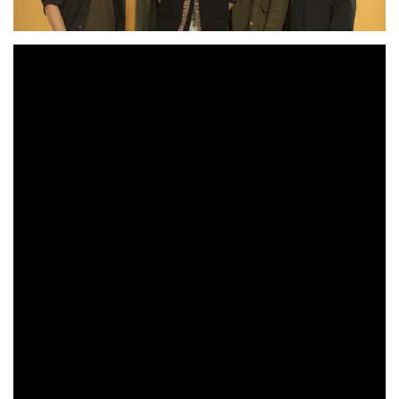
La formación vizcaína despide la etapa que
engloba su cuarto álbum de estudio con una
serie de conciertos que darán comienzo a
principios de 2023.
Además de ser su álbum trabajo discográfico más
«LA BUENA SUERTE
reciente
» ha sido lo que nunca
E
les ha abandonado en su carrera.
n los primeros meses
de 2023 la banda vizcaína cerrará una gira por todo el
territorio con una larga ristra de fechas por las salas más
emblemáticas del país.
colgar el cartel de entradas agotadas
Tras
a lo largo de
«LA BUENA
sus giras previas, el fin de gira de
SUERTE»
más fechas
culmina en un final abierto con