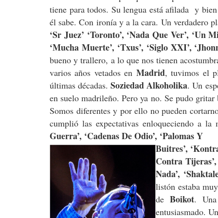
tiene para todos. Su lengua está afilada y bie
él sabe. Con ironía y a la cara. Un verdadero p
‘Sr Juez’ ‘Toronto’, ‘Nada Que Ver’, ‘Un M
‘Mucha Muerte’, ‘Txus’, ‘Siglo XXI’, ‘Jhon
bueno y trallero, a lo que nos tienen acostumbr
Madrid
varios años vetados en
, tuvimos el p
Soziedad Alkoholika
últimas décadas.
. Un esp
en suelo madrileño. Pero ya no. Se pudo gritar 
Somos diferentes y por ello no pueden cortarno
cumplió las expectativas enloqueciendo a l
Guerra’, ‘Cadenas De Odio’, ‘Palomas Y
Buitres’, ‘Kontr
Contra Tijeras’,
Nada’, ‘Shaktal
listón estaba mu
Boikot
de
. Una
entusiasmado. Una