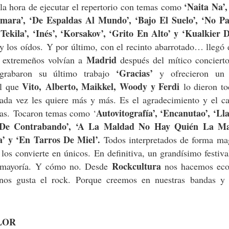
‘Naita Na’,
la hora de ejecutar el repertorio con temas como
mara’, ‘De Espaldas Al Mundo’, ‘Bajo El Suelo’, ‘No Pa
‘Tekila’, ‘Inés’, ‘Korsakov’, ‘Grito En Alto’ y ‘Kualkier D
 y los oídos. Y por último, con el recinto abarrotado… llegó 
Madrid
 extremeños volvían a
después del mítico conciert
‘Gracias’
rabaron su último trabajo
y ofrecieron un 
Vito, Alberto, Maikkel, Woody y Ferdi
el que
lo dieron to
ada vez les quiere más y más. Es el agradecimiento y el ca
Autovitografía’, ‘Encanutao’, ‘L
das. Tocaron temas como ‘
 De Contrabando’, ‘A La Maldad No Hay Quién La Mat
a’ y ‘En Tarros De Miel’.
Todos interpretados de forma mag
 los convierte en únicos. En definitiva, un grandísimo festiv
Rockcultura
ia mayoría. Y cómo no. Desde
nos hacemos eco
nos gusta el rock. Porque creemos en nuestras bandas y
LOR