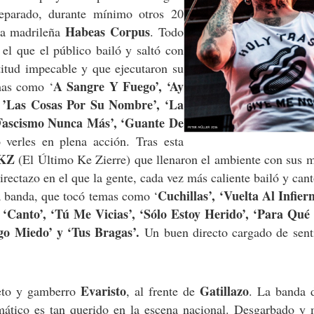
eparado, durante mínimo otros 20
Habeas Corpus
nda madrileña
. Todo
n el que el público bailó y saltó con
titud impecable y que ejecutaron su
A Sangre Y Fuego’, ‘Ay
mas como ‘
 ’Las Cosas Por Su Nombre’, ‘La
‘Fascismo Nunca Más’, ‘Guante De
 verles en plena acción. Tras esta
KZ
(El Último Ke Zierre) que llenaron el ambiente con sus 
rectazo en el que la gente, cada vez más caliente bailó y ca
Cuchillas’, ‘Vuelta Al Infier
a banda, que tocó temas como ‘
 ‘Canto’, ‘Tú Me Vicias’, ‘Sólo Estoy Herido’, ‘Para Qué
ngo Miedo’ y ‘Tus Bragas’.
Un buen directo cargado de sent
Evaristo
Gatillazo
reto y gamberro
, al frente de
. La banda d
smático es tan querido en la escena nacional. Desgarbado y 