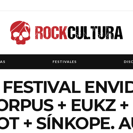
IAS
FESTIVALES
DIS
 FESTIVAL ENVI
ORPUS + EUKZ +
KOT + SÍNKOPE. 