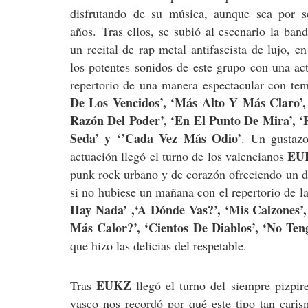
disfrutando de su música, aunque sea por s
años. Tras ellos, se subió al escenario la ba
un recital de rap metal antifascista de lujo, e
los potentes sonidos de este grupo con una ac
repertorio de una manera espectacular con te
De Los Vencidos’, ‘Más Alto Y Más Claro’,
Razón Del Poder’, ‘En El Punto De Mira’, 
Seda’ y ‘’Cada Vez Más Odio’
. Un gustazo
EU
actuación llegó el turno de los valencianos
punk rock urbano y de corazón ofreciendo un di
si no hubiese un mañana con el repertorio de l
Hay Nada’ ,‘A Dónde Vas?’, ‘Mis Calzones’,
Más Calor?’, ‘Cientos De Diablos’, ‘No Te
que hizo las delicias del respetable.
EUKZ
Tras
llegó el turno del siempre pizpi
vasco nos recordó por qué este tipo tan cari