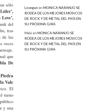
que sólo
Lovegun
en
MONICA NARANJO SE
 Líder’,
RODEA DE LOS MEJORES MÚSICOS
 Love’,
DE ROCK Y DE METAL DEL PAÍS EN
nk del
SU PRÓXIMA GIRA
in, tras
Malú
en
MONICA NARANJO SE
s de las
RODEA DE LOS MEJORES MÚSICOS
as veces
DE ROCK Y DE METAL DEL PAÍS EN
mensaje.
SU PRÓXIMA GIRA
onal que
ebla De
‘Piedra
da Vale
rico. El
el turno
público
te y una