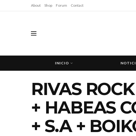
About
Shop
Forum
Contact
INICIO
NOTIC
RIVAS ROCK
+ HABEAS C
+ S.A + BOI