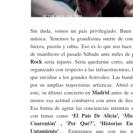
Sin duda, somos un país privilegiado. Buen
música. Tenemos la grandísima suerte de con
fuerza, pasión y rabia. Eso es lo que nos hace
de manifiesto el pasado Sábado ante miles de p
Rock
sería injusto. Sería quedarme corto, aú
organizado con respecto a las infraestructuras
que envidiar a los grandes festivales. Las ban
por su amplias trayectorias artísticas. Abrió e
Madrid
este, su último concierto en
antes de s
menos esa actitud combativa con aires de fiest
Esa forma de agitar las conciencias mientras s
‘El País De Alicia’, ‘Mis 
con temas como
Cuarentón’ , ‘Por Qué?’, ‘Historias E
Untamiento’
… Esperemos que con sus nu