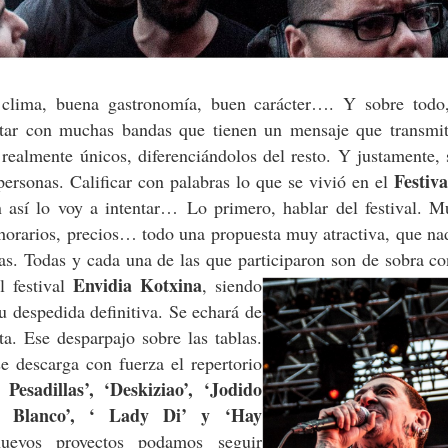
 clima, buena gastronomía, buen carácter…. Y sobre todo
tar con muchas bandas que tienen un mensaje que transmit
 realmente únicos, diferenciándolos del resto. Y justamente,
Festiva
ersonas. Calificar con palabras lo que se vivió en el
n así lo voy a intentar… Lo primero, hablar del festival. M
, horarios, precios… todo una propuesta muy atractiva, que na
das. Todas y cada una de las que participaron son de sobra c
Envidia Kotxina
l festival
, siendo
u despedida definitiva. Se echará de
a. Ese desparpajo sobre las tablas.
e descarga con fuerza el repertorio
Pesadillas’, ‘Deskiziao’, ‘Jodido
n Blanco’, ‘ Lady Di’ y ‘Hay
evos proyectos podamos seguir