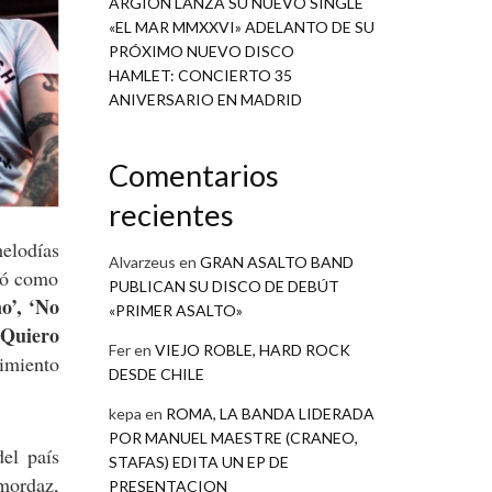
ARGIÓN LANZA SU NUEVO SINGLE
«EL MAR MMXXVI» ADELANTO DE SU
PRÓXIMO NUEVO DISCO
HAMLET: CONCIERTO 35
ANIVERSARIO EN MADRID
Comentarios
recientes
melodías
Alvarzeus
en
GRAN ASALTO BAND
ntó como
PUBLICAN SU DISCO DE DEBÚT
no’, ‘No
«PRIMER ASALTO»
 Quiero
Fer
en
VIEJO ROBLE, HARD ROCK
imiento
DESDE CHILE
kepa
en
ROMA, LA BANDA LIDERADA
POR MANUEL MAESTRE (CRANEO,
el país
STAFAS) EDITA UN EP DE
mordaz,
PRESENTACION