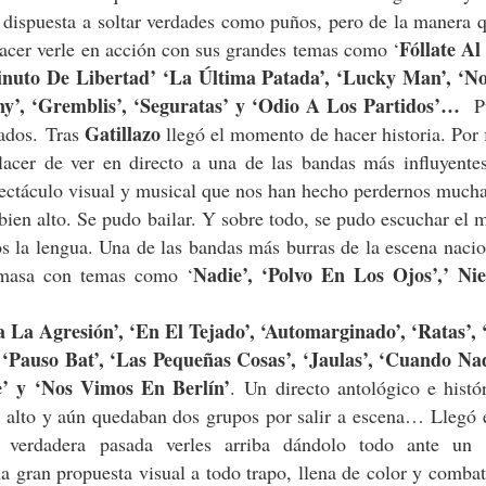
n dispuesta a soltar verdades como puños, pero de la manera 
Fóllate Al
lacer verle en acción con sus grandes temas como ‘
inuto De Libertad’ ‘La Última Patada’, ‘Lucky Man’, ‘No
ny’, ‘Gremblis’, ‘Seguratas’ y ‘Odio A Los Partidos’…
Pu
Gatillazo
ados. Tras
llegó el momento de hacer historia. Por f
lacer de ver en directo a una de las bandas más influyente
ectáculo visual y musical que nos han hecho perdernos much
bien alto. Se pudo bailar. Y sobre todo, se pudo escuchar el 
s la lengua. Una de las bandas más burras de la escena naci
Nadie’, ‘Polvo En Los Ojos’,’ Ni
a masa con temas como ‘
a La Agresión’, ‘En El Tejado’, ‘Automarginado’, ‘Ratas’, 
 ‘Pauso Bat’, ‘Las Pequeñas Cosas’, ‘Jaulas’, ‘Cuando Na
e’ y ‘Nos Vimos En Berlín’
. Un directo antológico e histó
y alto y aún quedaban dos grupos por salir a escena… Llegó 
 verdadera pasada verles arriba dándolo todo ante un 
 gran propuesta visual a todo trapo, llena de color y comba