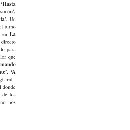
 ‘Hasta
sarán’,
ía’
. Un
el turno
La
o en
directo
do para
lor que
lamando
e’, ‘A
istral.
al donde
 de los
 no nos