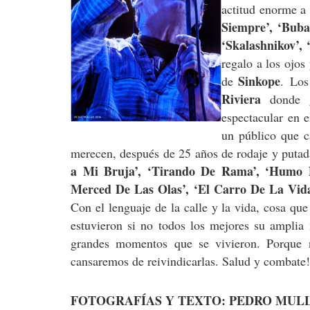
actitud enorme a 
Siempre’, ‘Buba
‘Skalashnikov’, 
regalo a los ojos
Sinkope
de
. Los
Riviera
donde g
espectacular en 
un público que c
merecen, después de 25 años de rodaje y puta
a Mi Bruja’, ‘Tirando De Rama’, ‘Humo
Merced De Las Olas’, ‘El Carro De La Vid
Con el lenguaje de la calle y la vida, cosa que
estuvieron si no todos los mejores su ampl
grandes momentos que se vivieron. Porque 
cansaremos de reivindicarlas. Salud y combate!
FOTOGRAFÍAS Y TEXTO: PEDRO MUL